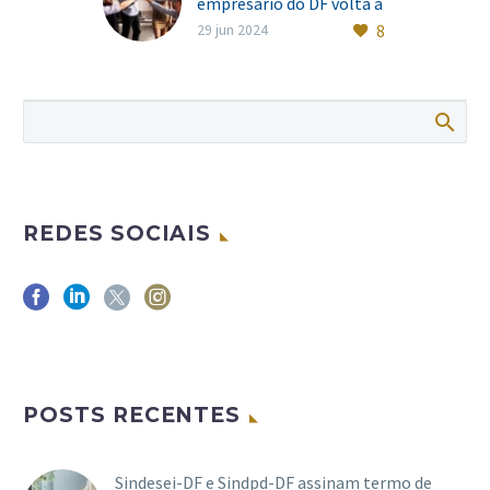
empresário do DF volta a
8
crescer após três meses
29 jun 2024
em queda
Neste mês de junho, o
Índice de Confiança do
Empresário do Comércio
do Distrito Federal (ICEC-
DF), cresceu 1,0%
segundo pesquisa…
REDES SOCIAIS
POSTS RECENTES
Sindesei-DF e Sindpd-DF assinam termo de