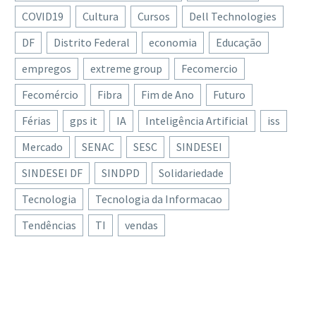
COVID19
Cultura
Cursos
Dell Technologies
DF
Distrito Federal
economia
Educação
empregos
extreme group
Fecomercio
Fecomércio
Fibra
Fim de Ano
Futuro
Férias
gps it
IA
Inteligência Artificial
iss
Mercado
SENAC
SESC
SINDESEI
SINDESEI DF
SINDPD
Solidariedade
Tecnologia
Tecnologia da Informacao
Tendências
TI
vendas