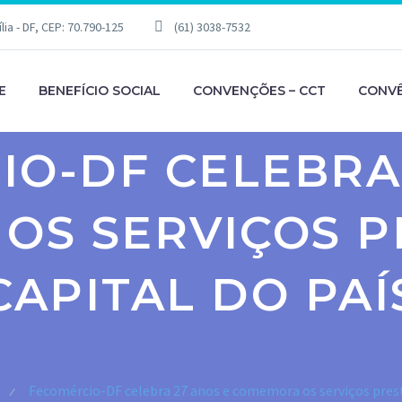
ia - DF, CEP: 70.790-125
(61) 3038-7532
E
BENEFÍCIO SOCIAL
CONVENÇÕES – CCT
CONVÊ
O-DF CELEBRA
OS SERVIÇOS P
CAPITAL DO PAÍ
Fecomércio-DF celebra 27 anos e comemora os serviços prest