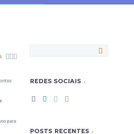



9
pontos
REDES SOCIAIS
de
vos para
POSTS RECENTES