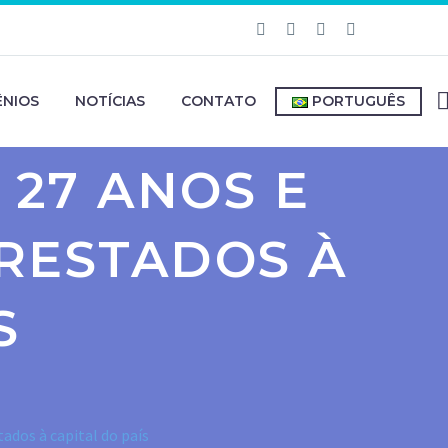
NIOS
NOTÍCIAS
CONTATO
PORTUGUÊS
 27 ANOS E
RESTADOS À
S
ados à capital do país