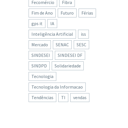
Fecomércio
Fibra
ecido
Fim de Ano
Futuro
Férias
tesia
gps it
IA
Inteligência Artificial
iss
Mercado
SENAC
SESC
SINDESEI
SINDESEI DF
SINDPD
Solidariedade
Tecnologia
Tecnologia da Informacao
Tendências
TI
vendas