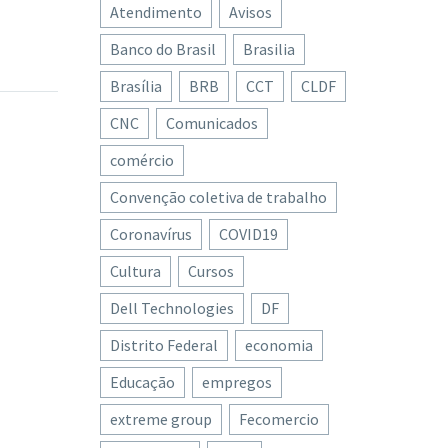
Atendimento
Avisos
Banco do Brasil
Brasilia
ismo da
es da
Brasília
BRB
CCT
CLDF
0
asília
CNC
Comunicados
ria com
iza
ta
 Mulher
comércio
0
 Famtour
Convenção coletiva de trabalho
ara…
,
balho
 manhã
Coronavírus
COVID19
0
isita da
ogada a
Cultura
Cursos
balho
scimento
ntre o
ia das
Dell Technologies
DF
0
. O
Distrito Federal
economia
o do
que as
Educação
empregos
6
ças em
extreme group
Fecomercio
, Sesc-