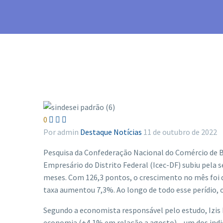
0



Por admin
Destaque
Notícias
11 de outubro de 2022
Pesquisa da Confederação Nacional do Comércio de Be
Empresário do Distrito Federal (Icec-DF) subiu pela
meses. Com 126,3 pontos, o crescimento no mês foi
taxa aumentou 7,3%. Ao longo de todo esse perídio, o
Segundo a economista responsável pelo estudo, Izis 
economia (+4,1% em relação a agosto) – um dos indic