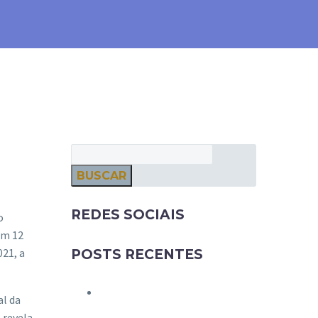
BUSCAR
REDES SOCIAIS
o
em 12
21, a
POSTS RECENTES
al da
 revela