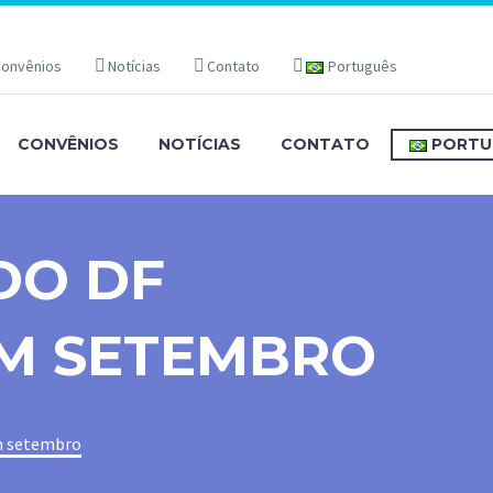
onvênios
Notícias
Contato
Português
CONVÊNIOS
NOTÍCIAS
CONTATO
PORTU
DO DF
EM SETEMBRO
m setembro