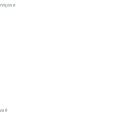
rviços e
va é