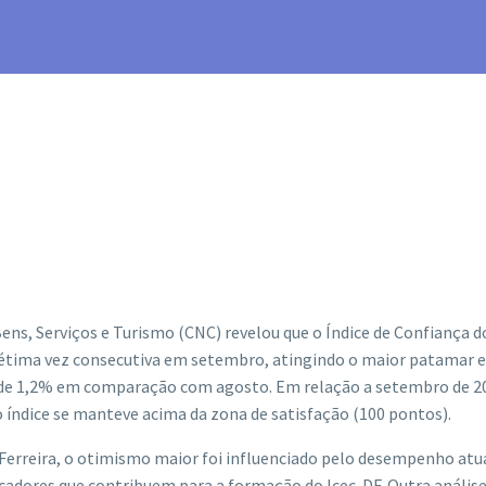
ns, Serviços e Turismo (CNC) revelou que o Índice de Confiança d
 sétima vez consecutiva em setembro, atingindo o maior patamar 
 de 1,2% em comparação com agosto. Em relação a setembro de 20
 índice se manteve acima da zona de satisfação (100 pontos).
Ferreira, o otimismo maior foi influenciado pelo desempenho atu
adores que contribuem para a formação do Icec-DF. Outra análise