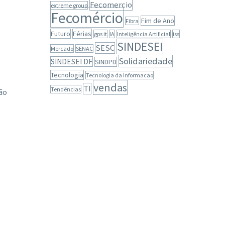
Fecomercio
extreme group
Fecomércio
Fim de Ano
Fibra
Futuro
Férias
gps it
IA
Inteligência Artificial
iss
SINDESEI
SESC
Mercado
SENAC
Solidariedade
SINDESEI DF
SINDPD
Tecnologia
Tecnologia da Informacao
vendas
TI
Tendências
ão