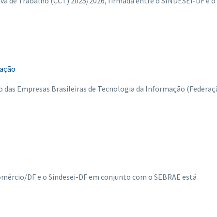
a de Trabalho (CCT) 2025/2026, firmada entre o SINDESEI-DF e o
ração
 das Empresas Brasileiras de Tecnologia da Informação (Federaç
omércio/DF e o Sindesei-DF em conjunto com o SEBRAE está