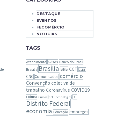
DESTAQUE
EVENTOS
FECOMÉRCIO
NOTÍCIAS
TAGS
Atendimento
Avisos
Banco do Brasil
Brasília
CCT
 de
BRB
Brasilia
CLDF
comércio
CNC
Comunicados
Convenção coletiva de
COVID19
trabalho
Coronavírus
Cultura
DF
Cursos
Dell Technologies
Distrito Federal
economia
empregos
Educação