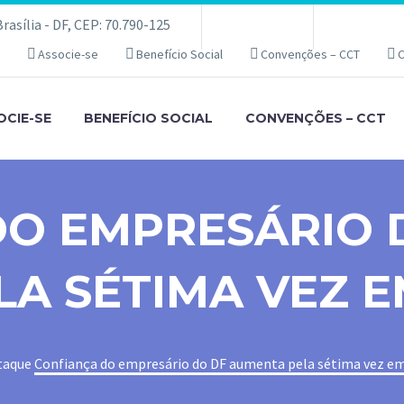
asília - DF, CEP: 70.790-125
Associe-se
Benefício Social
Convenções – CCT
C
OCIE-SE
BENEFÍCIO SOCIAL
CONVENÇÕES – CCT
DO EMPRESÁRIO 
LA SÉTIMA VEZ 
taque
Confiança do empresário do DF aumenta pela sétima vez e