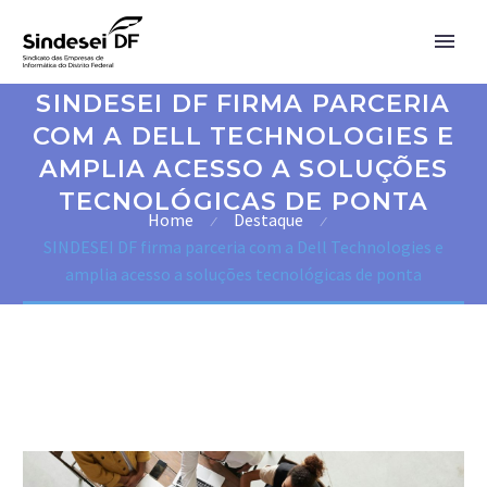
SINDESEI DF FIRMA PARCERIA
COM A DELL TECHNOLOGIES E
AMPLIA ACESSO A SOLUÇÕES
TECNOLÓGICAS DE PONTA
Home
Destaque
SINDESEI DF firma parceria com a Dell Technologies e
amplia acesso a soluções tecnológicas de ponta